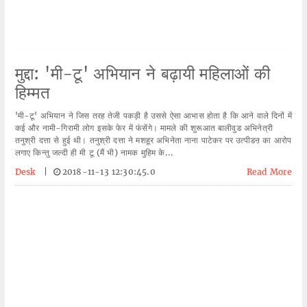
मुद्दा: 'मी-टू' अभियान ने बढ़ायी महिलाओं की
हिम्मत
'मी-टू' अभियान ने जिस तरह तेजी पकड़ी है उससे ऐसा आभास होता है कि आने वाले दिनों में
कई और नामी-गिरामी लोग इसके फेर में फंसेंगे। मामले की शुरूआत बालीवुड अभिनेत्री
तनुश्री दत्ता से हुई थी। तनुश्री दत्ता ने मशहूर अभिनेता नाना पाटेकर पर उत्पीडऩ का आरोप
लगाए किन्तु जल्दी ही मी टू (मैं भी) नामक मुहिम के...
Desk
|
2018-11-13 12:30:45.0
Read More