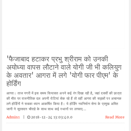
'फैजाबाद हटाकर प्रभु श्रीराम को उनकी
अयोध्या वापस लौटाने वाले योगी जी भी कलियुग
के अवतार' आगरा में लगे 'योगी फार पीएम' के
होर्डिंग
आगरा। ताज नगरी में इस समय सियासत अपने कई रंग दिखा रही है, जहां दसवीं की छात्रा
की मौत पर राजनीतिक दल अपनी रोटियां सेक रहे हैं तो वहीं आगरा की सड़कों पर अचानक
लगे होर्डिंगों ने सबका ध्यान आकर्षित किया है। ये होर्डिंग नवनिर्माण सेना के प्रमुख अमित
जानी ने सूरसदन चौराहे के साथ साथ कई स्थानों पर लगवाए...
Admin1
|
2018-12-24 13:03:40.0
Read More