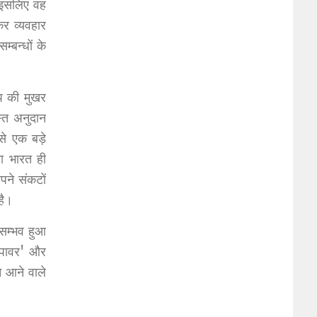
। इसलिए वह
र व्यवहार
बन्धों के
्प की मुखर
स्त अनुदान
े एक बड़े
ा भारत ही
ने संकटों
है।
सम्भव हुआ
ग पावर' और
 आने वाले