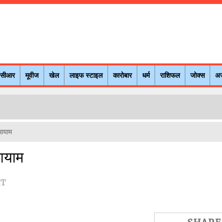
नसीआर
मूवीज
खेल
लाइफ स्टाइल
कारोबार
धर्म
राशिफल
जोक्स
अ
 आयाम
आयाम
MT