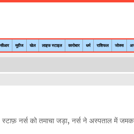
नसीआर
मूवीज
खेल
लाइफ स्टाइल
कारोबार
धर्म
राशिफल
जोक्स
अ
 स्टाफ़ नर्स को तमाचा जड़ा, नर्स ने अस्पताल में जम