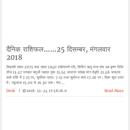
दैनिक राशिफल......25 दिसम्बर, मंगलवार
2018
विक्रमी संवत 2075 शक संवत 1940 दक्षिणायणे रवि, शिशिर ऋतु मास पोष पक्ष कृष्ण तिथि
तीज 13.47 पश्चात चतुर्थी नक्षत्र पुष्य 15.54 उपरान्त श्लेखा योग वैधृति 21.48 चन्द्रमा
कर्क राशि में 7.15 पर, सूर्योदय प्रात: 7.15 तथा सूर्यास्त सायं 17.26 पर। दिशा शूल उत्तर
में। राहूकाल 15.00 से 16.30 तक। मेष:...
Desk
|
2018-12-24 17:58:18.0
Read More