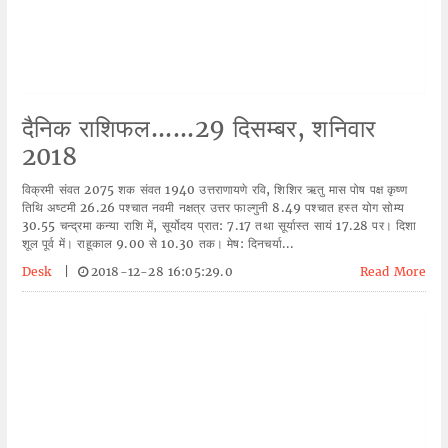
दैनिक राशिफल......29 दिसम्बर, शनिवार
2018
विक्रमी संवत 2075 शक संवत 1940 उत्तराणायणे रवि, शिशिर ऋतु मास पोष पक्ष कृष्ण
तिथि अष्टमी 26.26 पश्चात नवमी नक्षत्र उत्तर फाल्गुनी 8.49 पश्चात हस्त योग सोम्य
30.55 चन्द्रमा कन्या राशि में, सूर्योदय प्रात: 7.17 तथा सूर्यास्त सायं 17.28 पर। दिशा
शूल पूर्व में। राहूकाल 9.00 से 10.30 तक। मेष: दिनचर्या...
Desk
|
2018-12-28 16:05:29.0
Read More