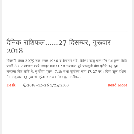
दैनिक राशिफल......27 दिसम्बर, गुरूवार
2018
विक्रमी संवत 2075 शक संवत 1940 दक्षिणायणे रवि, शिशिर ऋतु मास पोष पक्ष कृष्ण तिथि
पंचमी 8.02 पश्चात षष्ठी नक्षत्र मघा 11.40 उपरान्त पूर्व फाल्गुनी योग प्रीति 14.50
चन्द्रमा सिंह राशि में, सूर्योदय प्रात: 7.16 तथा सूर्यास्त सायं 17.27 पर। दिशा शूल दक्षिण
में। राहूकाल 13.30 से 15.00 तक। मेष: दूर-समीप...
Desk
|
2018-12-26 17:14:28.0
Read More