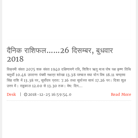
दैनिक राशिफल......26 दिसम्बर, बुधवार
2018
विक्रमी संवत 2075 शक संवत 1940 दक्षिणायणे रवि, शिशिर ऋतु मास पोष पक्ष कृष्ण तिथि
चतुर्थी 10.46 उपरान्त पंचमी नक्षत्र श्लेखा 13.38 पश्चात मघा योग विष 18.11 चन्द्रमा
सिंह राशि में 13.38 पर, सूर्योदय प्रात: 7.16 तथा सूर्यास्त सायं 17.26 पर। दिशा शूल
उत्तर में। राहूकाल 12.00 से 13.30 तक। मेष: दिन...
Desk
|
2018-12-25 16:59:54.0
Read More