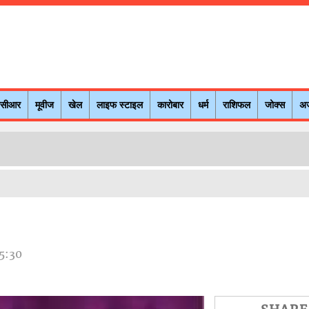
नसीआर
मूवीज
खेल
लाइफ स्टाइल
कारोबार
धर्म
राशिफल
जोक्स
अ
5:30