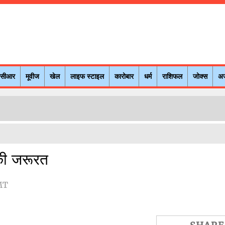
नसीआर
मूवीज
खेल
लाइफ स्टाइल
कारोबार
धर्म
राशिफल
जोक्स
अ
की जरूरत
MT