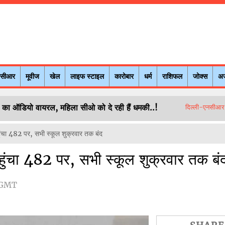
नसीआर
मूवीज
खेल
लाइफ स्टाइल
कारोबार
धर्म
राशिफल
जोक्स
अ
सिंह का ऑडियो वायरल, महिला सीओ को दे रही हैं धमकी..!
दिल्ली-एनसीआर
हुंचा 482 पर, सभी स्कूल शुक्रवार तक बंद
पहुंचा 482 पर, सभी स्कूल शुक्रवार तक बं
 GMT