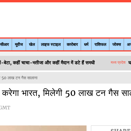
नसीआर
मूवीज
खेल
लाइफ स्टाइल
कारोबार
धर्म
राशिफल
जोक्स
अ
ं-बेटा, कहीं चाचा-भतीजा और कहीं मैदान में डटे हैं समधी
घ
मध्य प्रदेश
ेगी 50 लाख टन गैस सालाना
श करेगा भारत, मिलेगी 50 लाख टन गैस सा
 GMT