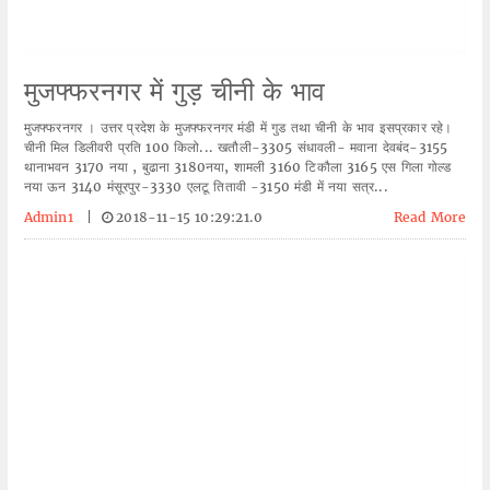
मुजफ्फरनगर में गुड़ चीनी के भाव
मुजफ्फरनगर । उत्तर प्रदेश के मुजफ्फरनगर मंडी में गुड तथा चीनी के भाव इसप्रकार रहे।
चीनी मिल डिलीवरी प्रति 100 किलो... खतौली-3305 संधावली- मवाना देवबंद-3155
थानाभवन 3170 नया , बुढाना 3180नया, शामली 3160 टिकौला 3165 एस गिला गोल्ड
नया ऊन 3140 मंसूरपुर-3330 एलटू तितावी -3150 मंडी में नया सत्र...
Admin1
|
2018-11-15 10:29:21.0
Read More