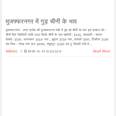
मुजफ्फरनगर में गुड़ चीनी के भाव
मुजफ्फरनगर- उत्तर प्रदेश की मुजफ्फरनगर मंडी में गुड एवं चीनी के भाव इस प्रकार रहे।
चीनी मिल डिलीवरी प्रति 100 किलो चीनी के भाव खतौली-3225, संधावली- मवाना
देवबंद-3130, थानाभवन 3140 नया , बुढाना 3150 नया, शामली 3110, टिकौला 3120
एस गिला- गोल्ड नया ऊन 3090, मंसूरपुर-3230 एल टू तितावी मंडी में...
Admin1
|
2018-11-17 11:45:51.0
Read More