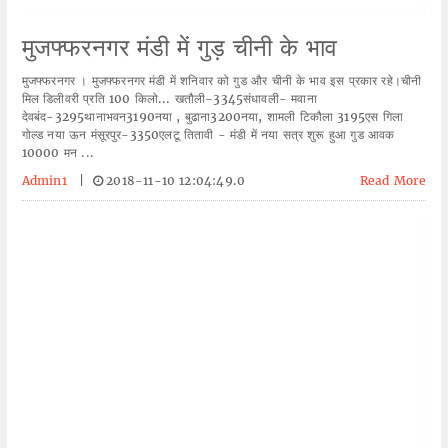
मुजफ्फरनगर मंडी में गुड़ चीनी के भाव
मुजफ्फरनगर । मुजफ्फरनगर मंडी में शनिवार को गुड और चीनी के भाव इस प्रकार रहे।चीनी
मिल डिलीवरी प्रति 100 किलो... खतौली-3345संधावली- मवाना
देवबंद-3295थानाभवन3190नया , बुढाना3200नया, शामली टिकौला 3195एस गिला
गोल्ड नया ऊन मंसूरपुर-3350एलटू तितावी - मंडी में नया सत्र शुरू हुआ गुड आवक
10000 मन ...
Admin1
|
2018-11-10 12:04:49.0
Read More