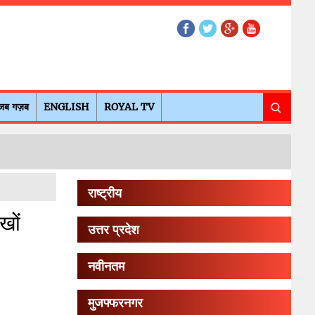
जब गज़ब
ENGLISH
ROYAL TV
राष्ट्रीय
खों
उत्तर प्रदेश
नवीनतम
मुजफ्फरनगर