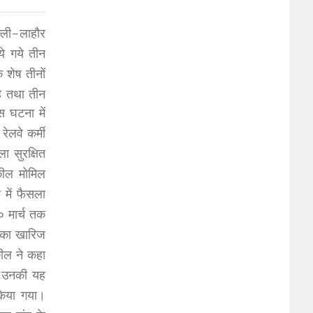
्ली-लाहौर
ये गये तीन
 शेष तीनों
है तथा तीन
स घटना में
ेलवे कर्मी
ा सुरक्षित
कील मोमिल
में फैसला
० मार्च तक
चिका खारिज
कील ने कहा
न उनकी यह
किया गया।