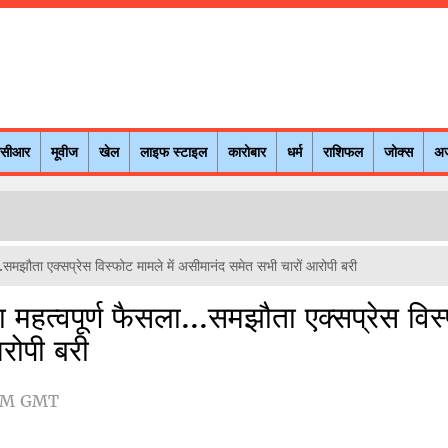
नसीआर
मूवीज
खेल
लाइफ स्टाइल
कारोबार
धर्म
राशिफल
जोक्स
अ
समझौता एक्सप्रेस विस्फोट मामले में असीमानंद समेत सभी चारों आरोपी बरी
हत्वपूर्ण फैसला...समझौता एक्सप्रेस विस
रोपी बरी
 PM GMT